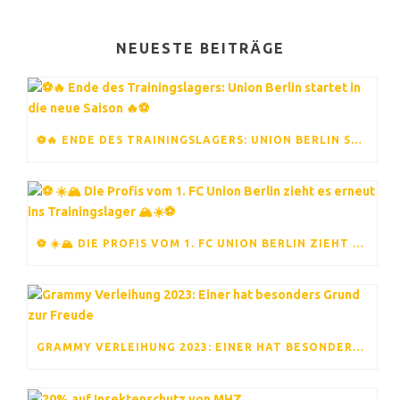
NEUESTE BEITRÄGE
⚽️🔥 ENDE DES TRAININGSLAGERS: UNION BERLIN STARTET IN DIE NEUE SAISON 🔥⚽️
⚽ ☀️🏔️ DIE PROFIS VOM 1. FC UNION BERLIN ZIEHT ES ERNEUT INS TRAININGSLAGER 🏔️☀️⚽
GRAMMY VERLEIHUNG 2023: EINER HAT BESONDERS GRUND ZUR FREUDE