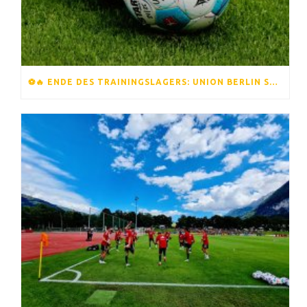
⚽️🔥 ENDE DES TRAININGSLAGERS: UNION BERLIN STARTET IN DIE NEUE SAISON 🔥⚽️