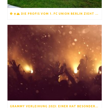
⚽ ☀️🏔️ DIE PROFIS VOM 1. FC UNION BERLIN ZIEHT ES ERNEUT INS TRAININGSLAGER 🏔️☀️⚽
GRAMMY VERLEIHUNG 2023: EINER HAT BESONDERS GRUND ZUR FREUDE