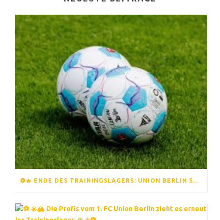
⚽️🔥 ENDE DES TRAININGSLAGERS: UNION BERLIN STARTET IN DIE NEUE SAISON 🔥⚽️