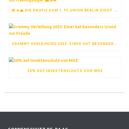
⚽ ☀️🏔️ DIE PROFIS VOM 1. FC UNION BERLIN ZIEHT ES ERNEUT INS TRAININGSLAGER 🏔️☀️⚽
GRAMMY VERLEIHUNG 2023: EINER HAT BESONDERS GRUND ZUR FREUDE
20% AUF INSEKTENSCHUTZ VON MHZ