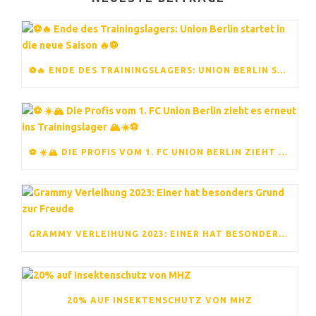
⚽️🔥 ENDE DES TRAININGSLAGERS: UNION BERLIN STARTET IN DIE NEUE SAISON 🔥⚽️
⚽ ☀️🏔️ DIE PROFIS VOM 1. FC UNION BERLIN ZIEHT ES ERNEUT INS TRAININGSLAGER 🏔️☀️⚽
GRAMMY VERLEIHUNG 2023: EINER HAT BESONDERS GRUND ZUR FREUDE
20% AUF INSEKTENSCHUTZ VON MHZ