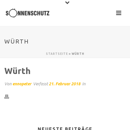
WÜRTH
STARTSEITE
»
WÜRTH
Würth
Von
ennopeter
Verfasst
21. Februar 2018
In
NEUESTE BEITRÄGE