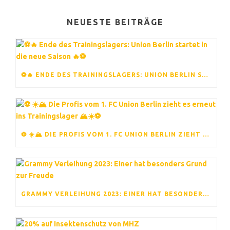
NEUESTE BEITRÄGE
⚽️🔥 ENDE DES TRAININGSLAGERS: UNION BERLIN STARTET IN DIE NEUE SAISON 🔥⚽️
⚽ ☀️🏔️ DIE PROFIS VOM 1. FC UNION BERLIN ZIEHT ES ERNEUT INS TRAININGSLAGER 🏔️☀️⚽
GRAMMY VERLEIHUNG 2023: EINER HAT BESONDERS GRUND ZUR FREUDE