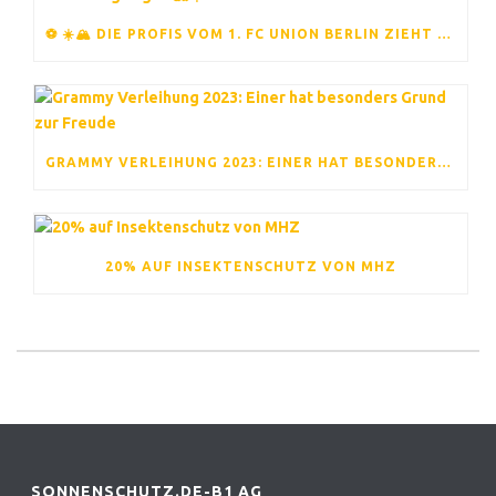
⚽ ☀️🏔️ DIE PROFIS VOM 1. FC UNION BERLIN ZIEHT ES ERNEUT INS TRAININGSLAGER 🏔️☀️⚽
GRAMMY VERLEIHUNG 2023: EINER HAT BESONDERS GRUND ZUR FREUDE
20% AUF INSEKTENSCHUTZ VON MHZ
SONNENSCHUTZ.DE-B1 AG