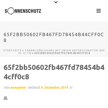
65F2BB50602FB467FD78454B44CFF0C
8
STARTSEITE
»
TRABBI-VERLOSUNG MIT UNION UNTERSCHRIFTEN (BIS
23.12.19)
»
65F2BB50602FB467FD78454B44CFF0C8
65f2bb50602fb467fd78454b4
4cff0c8
Von
ennopeter
Verfasst
9. Dezember 2019
In