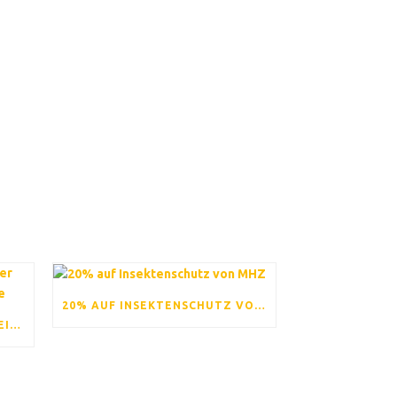
20% AUF INSEKTENSCHUTZ VON MHZ
GRAMMY VERLEIHUNG 2023: EINER HAT BESONDERS GRUND ZUR FREUDE