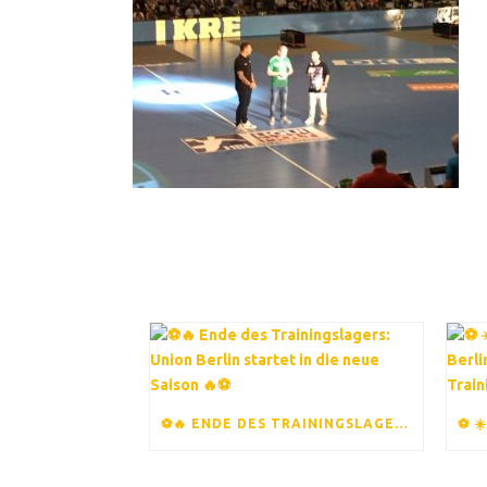
⚽️🔥 ENDE DES TRAININGSLAGERS: UNION BERLIN STARTET IN DIE NEUE SAISON 🔥⚽️