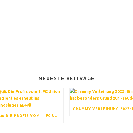
NEUESTE BEITRÄGE
⚽ ☀️🏔️ DIE PROFIS VOM 1. FC UNION BERLIN ZIEHT ES ERNEUT INS TRAININGSLAGER 🏔️☀️⚽