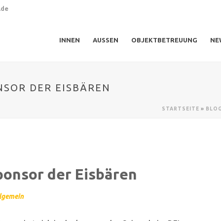
.de
INNEN
AUSSEN
OBJEKTBETREUUNG
NE
NSOR DER EISBÄREN
STARTSEITE
»
BLO
ponsor der Eisbären
lgemein