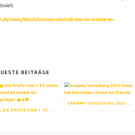
iviert.
.de/news/detail/sonnenschutzde-neu-im-eisbaeren-
UESTE BEITRÄGE
GRAMMY VERLEIHUNG 2023: EINER HAT BESONDERS GRUND ZUR FREUDE
⚽ ☀️🏔️ DIE PROFIS VOM 1. FC UNION BERLIN ZIEHT ES ERNEUT INS TRAININGSLAGER 🏔️☀️⚽