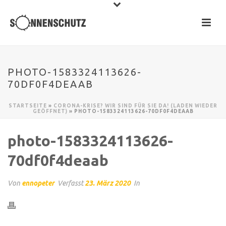
PHOTO-1583324113626-
70DF0F4DEAAB
STARTSEITE
»
CORONA-KRISE? WIR SIND FÜR SIE DA! (LADEN WIEDER
GEÖFFNET)
»
PHOTO-1583324113626-70DF0F4DEAAB
photo-1583324113626-
70df0f4deaab
Von
ennopeter
Verfasst
23. März 2020
In