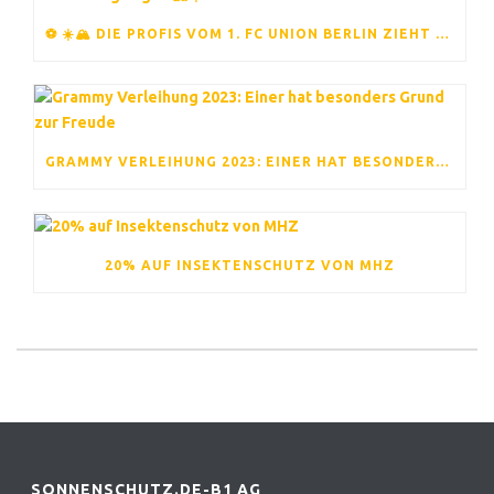
⚽ ☀️🏔️ DIE PROFIS VOM 1. FC UNION BERLIN ZIEHT ES ERNEUT INS TRAININGSLAGER 🏔️☀️⚽
GRAMMY VERLEIHUNG 2023: EINER HAT BESONDERS GRUND ZUR FREUDE
20% AUF INSEKTENSCHUTZ VON MHZ
SONNENSCHUTZ.DE-B1 AG