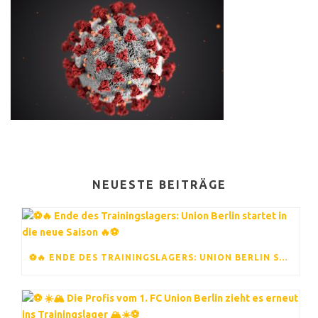
NEUESTE BEITRÄGE
⚽️🔥 ENDE DES TRAININGSLAGERS: UNION BERLIN STARTET IN DIE NEUE SAISON 🔥⚽️